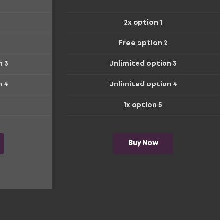
2x option 1
Free option 2
n 3
Unlimited option 3
n 4
Unlimited option 4
1x option 5
Buy Now