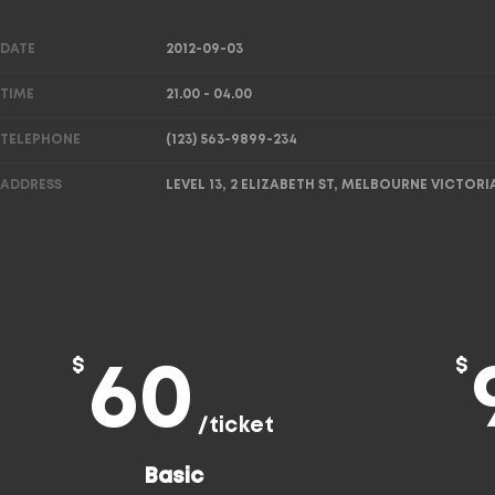
DATE
2012-09-03
TIME
21.00 - 04.00
TELEPHONE
(123) 563-9899-234
ADDRESS
LEVEL 13, 2 ELIZABETH ST, MELBOURNE VICTOR
$
$
60
/ticket
Basic