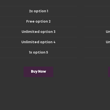
2x option 1
Free option 2
Unlimited option 3
Un
Unlimited option 4
Un
1x option 5
Buy Now