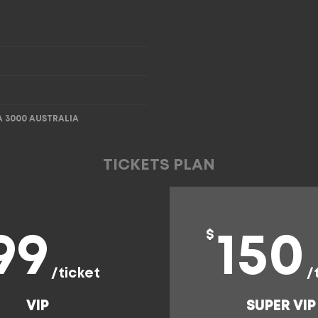
IA 3000 AUSTRALIA
TICKETS PLAN
$
99
150
/ticket
/
VIP
SUPER VIP