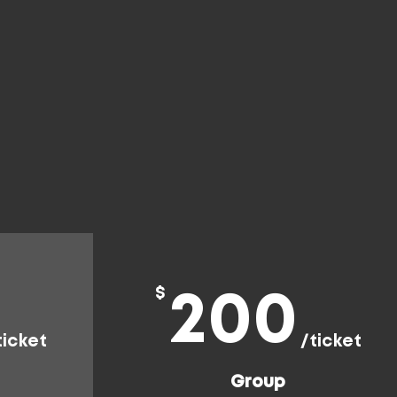
$
200
ticket
/ticket
Group