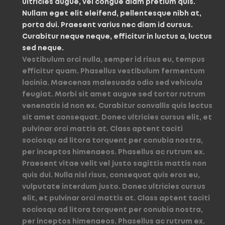
ultricies augue, vel congue diam pretium quis.
Nullam eget elit eleifend, pellentesque nibh at,
porta dui. Praesent varius nec diam id cursus.
Curabitur neque neque, efficitur in luctus a, luctus
sed neque.
Vestibulum orci nulla, semper id risus eu, tempus
efficitur quam. Phasellus vestibulum fermentum
lacinia. Maecenas malesuada odio sed vehicula
feugiat. Morbi sit amet augue sed tortor rutrum
venenatis id non ex. Curabitur convallis quis lectus
sit amet consequat. Donec ultricies cursus elit, et
pulvinar orci mattis at. Class aptent taciti
sociosqu ad litora torquent per conubia nostra,
per inceptos himenaeos. Phasellus ac rutrum ex.
Praesent vitae velit vel justo sagittis mattis non
quis dui. Nulla nisl risus, consequat quis eros eu,
vulputate interdum justo. Donec ultricies cursus
elit, et pulvinar orci mattis at. Class aptent taciti
sociosqu ad litora torquent per conubia nostra,
per inceptos himenaeos. Phasellus ac rutrum ex.