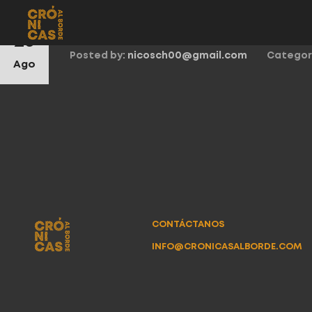
¿Qué del río soy?
23
Posted by:
nicosch00@gmail.com
Categor
Ago
CONTÁCTANOS
INFO@CRONICASALBORDE.COM