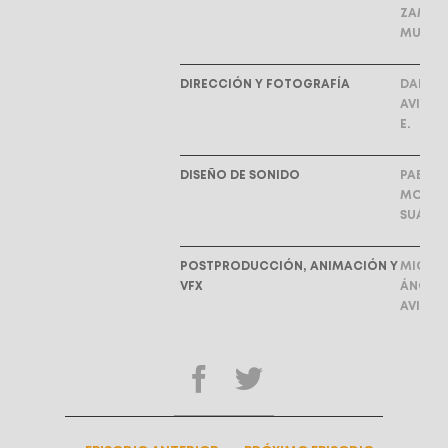
ZAMBR
MURIL
DIRECCIÓN Y FOTOGRAFÍA
DANIEL
AVILÉS
E.
DISEÑO DE SONIDO
PABLO
MOLIN
SUÁREZ
POSTPRODUCCIÓN, ANIMACIÓN Y
MIGUE
VFX
ÁNGEL
AVILÉS