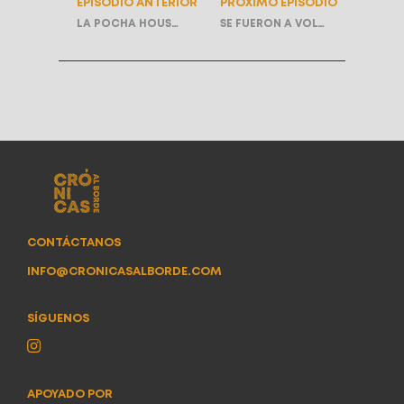
EPISODIO ANTERIOR
PRÓXIMO EPISODIO
LA POCHA HOUSE | T2E1
SE FUERON A VOLVER, SE FUERON A ENTENDER | T1E8
CONTÁCTANOS
INFO@CRONICASALBORDE.COM
SÍGUENOS
APOYADO POR