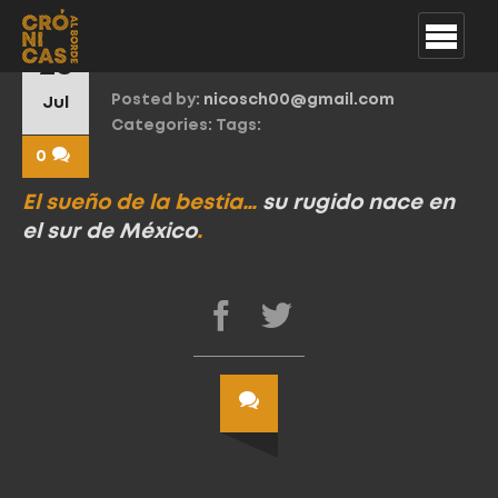
Cita Bestia 1
28
Posted by:
nicosch00@gmail.com
Jul
Categories:
Tags:
0
El sueño de la bestia…
su rugido nace en
el sur de México
.