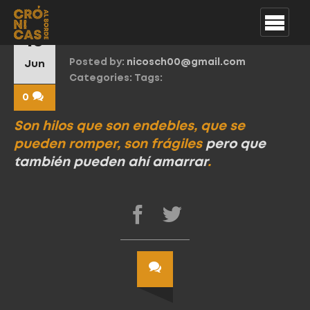
Cita Maryangel 8
16
Posted by:
nicosch00@gmail.com
Jun
Categories:
Tags:
0
Son hilos que son endebles, que se
pueden romper, son frágiles
pero que
también pueden ahí amarrar
.